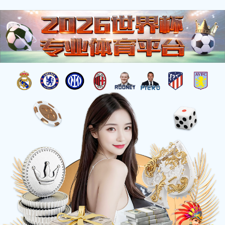
立即注册
kaiyun官网
带您畅享全球体
育盛事
专业平台，数据精准，
高清直播
覆盖热门体育项
目。
聚焦足球、篮球、电竞等赛事，
每日内容实时更
新
。
极速访问
下载APP